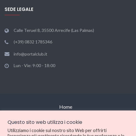
SEDE LEGALE
Calle Teruel 8, 35500 Arrecife (Las Palmas)
(+39) 0832 1785346
info@portalclub.it
Lun - Vie: 9:00 - 18:00
Home
Multiposting e gestionale
Questo sito web utilizza i cookie
Utilizziamo i cookie sul nostro sito Web per offrirti
Siti web
l'esperienza più pertinente ricordando le tue preferenze e le